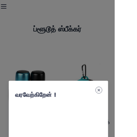
வீடு
ப்ளூடூத் ஸ்பீக்கர்
லான்யார்டு & வெப்பிங்
விரைவு சார்ஜிங் கேபிள்
யூ.எஸ்.பி. டிரைவ்
ப்ளூடூத் ஸ்பீக்கர்
வரவேற்கிறேன்！
எங்களை தொடர்பு கொள்ளவும்
மினி மெட்டல் ப்ளூடூத்
நீர்த்திருத்தமான ப்ளூடூத்
ஸ்பீக்கர்
ஸ்பீக்கர்
BS-323
BS-380