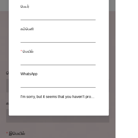
பெயர்
கம்பெனி
உங்கள் தகவல்களை
விட்டுவிடுங்கள், நாங்கள் உங்களை
தொடர்புகொள்வோம்.
மெயில்
பெயர்
WhatsApp
I'm sorry, but it seems that you haven't provided the source text that needs to be translated. Please provide the content you would like me to translate into Tamil.
கம்பெனி
இமெயில்